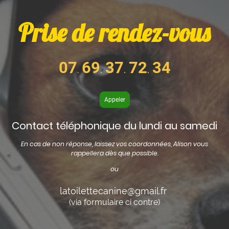
Prise de rendez-vous
07
69
37
72
34
.
.
.
.
Appeler
Contact téléphonique du lundi au samedi
En cas de non réponse, laissez vos coordonnées, Alison vous
rappellera dès que possible.
ou
latoilettecanine@gmail.fr
(via formulaire ci contre)